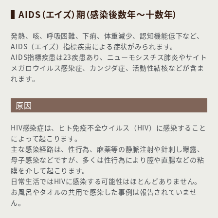
AIDS（エイズ）期（感染後数年～十数年）
発熱、咳、呼吸困難、下痢、体重減少、認知機能低下など、
AIDS（エイズ）指標疾患による症状がみられます。
AIDS指標疾患は23疾患あり、ニューモシスチス肺炎やサイト
メガロウイルス感染症、カンジダ症、活動性結核などが含ま
れます。
原因
HIV感染症は、ヒト免疫不全ウイルス（HIV）に感染すること
によって起こります。
主な感染経路は、性行為、麻薬等の静脈注射や針刺し曝露、
母子感染などですが、多くは性行為により膣や直腸などの粘
膜を介して起こります。
日常生活ではHIVに感染する可能性はほとんどありません。
お風呂やタオルの共用で感染した事例は報告されていませ
ん。