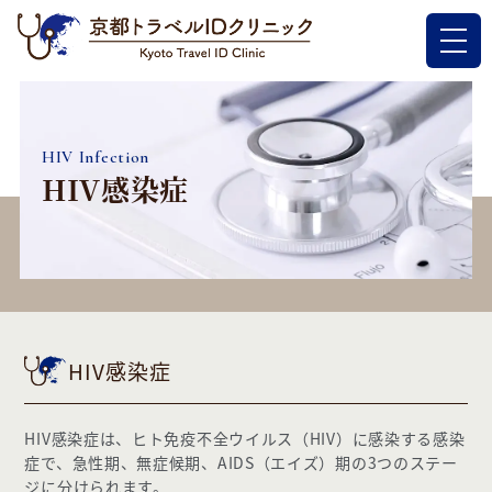
メ
ニ
ュ
ー
を
開
HIV Infection
く
HIV感染症
HIV感染症
HIV感染症は、ヒト免疫不全ウイルス（HIV）に感染する感染
症で、急性期、無症候期、AIDS（エイズ）期の3つのステー
ジに分けられます。