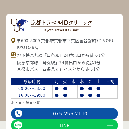
〒600-8009 京都府京都市下京区函谷鉾町77 MOKU
KYOTO 5階
地下鉄烏丸線「四条駅」24番出口から徒歩1分
阪急京都線「烏丸駅」24番出口から徒歩1分
京都市バス「四条烏丸」バス停から徒歩1分
診療時間
月
火
水
木
金
土
日祝
09:00～13:00
●
●
-
●
●
●
-
16:00～19:00
●
●
-
●
●
●
-
水・日・祝日休診
075-256-2110
LINE