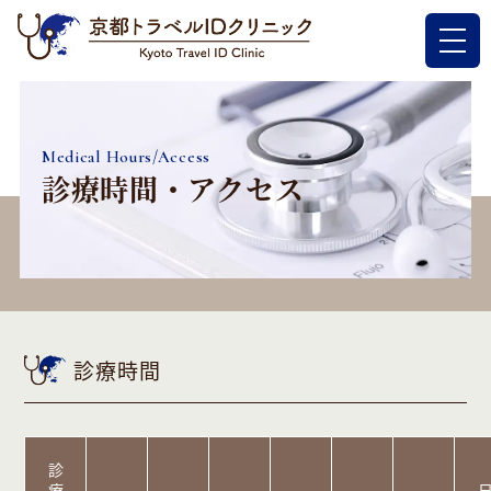
メ
ニ
ュ
ー
を
開
Medical Hours/Access
く
診療時間・アクセス
診療時間
診
療