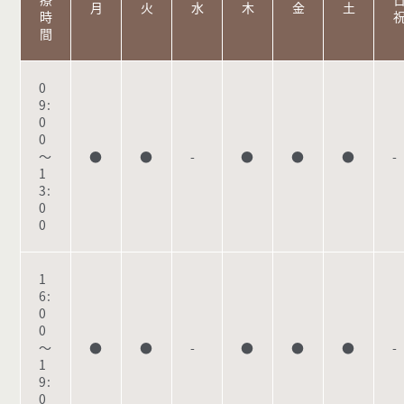
月
火
水
木
金
土
時
間
0
9:
0
0
～
●
●
-
●
●
●
-
1
3:
0
0
1
6:
0
0
～
●
●
-
●
●
●
-
1
9:
0